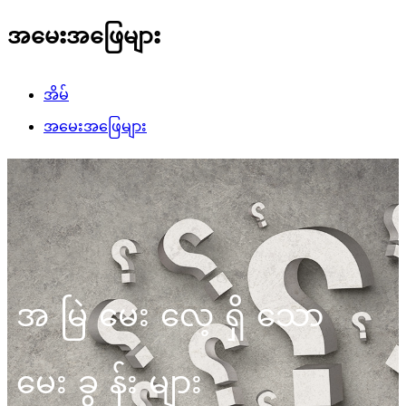
အမေးအဖြေများ
အိမ်
အမေးအဖြေများ
အမြဲမေးလေ့ရှိသော
မေးခွန်းများ