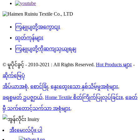
ကြှနျုပျတို့အကွောငျး
ထုတ်ကုန်များ
ကြှနျုပျတို့ကိုဆကျသှယျရနျ
© မူပိုင်ခွင့် - 2010-2021 : All Rights Reserved.
Hot Products များ
-
ဆိုက်မြေပုံ
အိပ်ယာအစုံ
,
စောင်ခြုံ
,
နွေးထွေးသော နှစ်သိမ့်မှုအစုံများ
,
ခရစ္စမတ် ဥပဇ္ဈာယ်
,
Home Textile စိတ်ကြိုက်ပြုလုပ်ခြင်း။
,
ခေတ်
မှီ သက်တောင့်သက်သာ အစုံများ
,
အီးမေးလ်ပို။ ပါ
WhatsApp