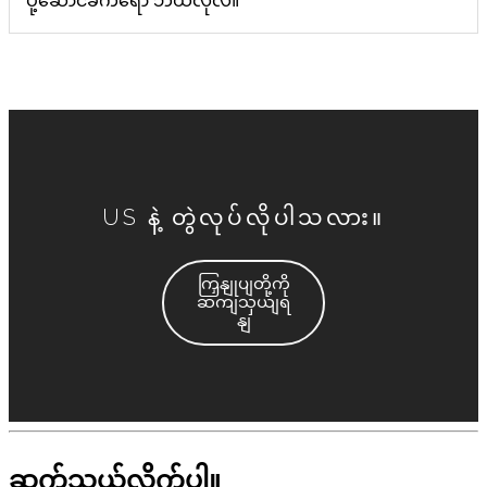
ပို့ဆောင်ခကရော ဘယ်လိုလဲ။
US နဲ့ တွဲလုပ်လိုပါသလား။
ကြှနျုပျတို့ကို
ဆကျသှယျရ
နျ
ဆက်သွယ်လိုက်ပါ။