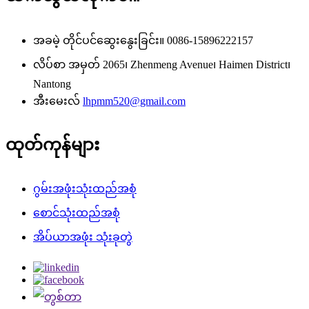
အခမဲ့ တိုင်ပင်ဆွေးနွေးခြင်း။
0086-15896222157
လိပ်စာ
အမှတ် 2065၊ Zhenmeng Avenue၊ Haimen District၊
Nantong
အီးမေးလ်
lhpmm520@gmail.com
ထုတ်ကုန်များ
ဂွမ်းအဖုံးသုံးထည်အစုံ
စောင်သုံးထည်အစုံ
အိပ်ယာအဖုံး သုံးခုတွဲ