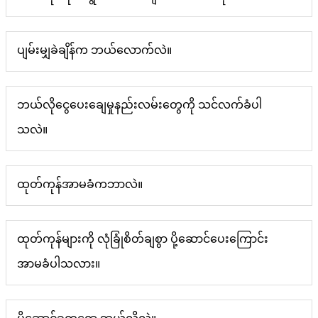
ပျမ်းမျှခဲချိန်က ဘယ်လောက်လဲ။
ဘယ်လိုငွေပေးချေမှုနည်းလမ်းတွေကို သင်လက်ခံပါ
သလဲ။
ထုတ်ကုန်အာမခံကဘာလဲ။
ထုတ်ကုန်များကို လုံခြုံစိတ်ချစွာ ပို့ဆောင်ပေးကြောင်း
အာမခံပါသလား။