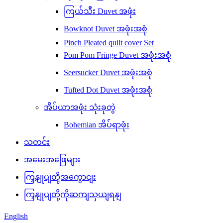
ကြယ်သီး Duvet အဖုံး
Bowknot Duvet အဖုံးအစုံ
Pinch Pleated quilt cover Set
Pom Pom Fringe Duvet အဖုံးအစုံ
Seersucker Duvet အဖုံးအစုံ
Tufted Dot Duvet အဖုံးအစုံ
အိပ်ယာအဖုံး သုံးခုတွဲ
Bohemian အိပ်ရာဖုံး
သတင်း
အမေးအဖြေများ
ကြှနျုပျတို့အကွောငျး
ကြှနျုပျတို့ကိုဆကျသှယျရနျ
English