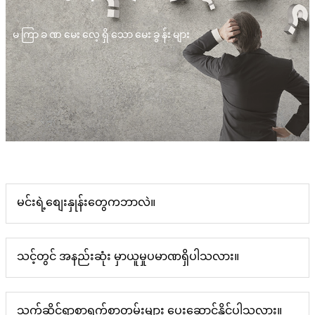
မကြာခဏမေးလေ့ရှိသောမေးခွန်းများ
မင်းရဲ့စျေးနှုန်းတွေကဘာလဲ။
သင့်တွင် အနည်းဆုံး မှာယူမှုပမာဏရှိပါသလား။
သက်ဆိုင်ရာစာရွက်စာတမ်းများ ပေးဆောင်နိုင်ပါသလား။